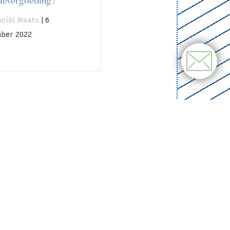
werkzaamheden, mag
aniël Maats
|
11
us 2022
en?
en.
Ons team
van
n krijgen met een ontslag.
een schat aan ervaring en