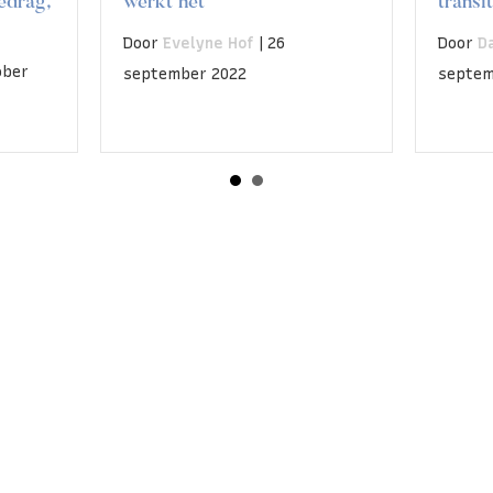
neven
transitievergoeding?
dat?
Door
Daniël Maats
|
6
Door
D
september 2022
august
e zijn De Arbeidsrechtadvocat
tadvocaten
is een initiatief van Bruggink & Van der Veld
zet zich dagelijks in voor alle werknemers die te make
jouw ontslagzaak kunnen betekenen? Maak gebruik van 
kunde en neem vrijblijvend
contact
met ons op.