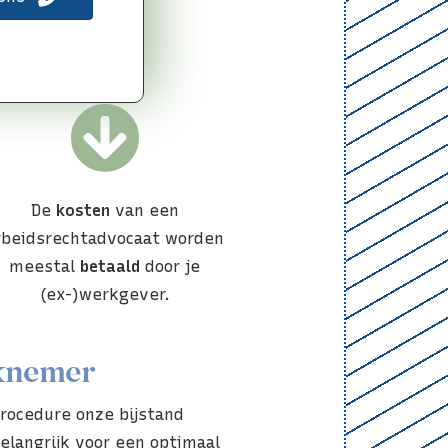
De
kosten
van een
rbeidsrechtadvocaat worden
meestal
betaald
door je
(ex-)werkgever.
rknemer
procedure onze bijstand
elangrijk voor een optimaal