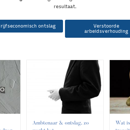
resultaat.
rijfseconomisch ontslag
Verstoorde
arbeidsverhouding
 zo
Ontsl
Wat is de maximale